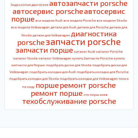
автозапчасти porsche
Эндоскопия двигателя
автосервис porsche
автосервис
порше
все модели Audi
все модели Porsche
все модели Skoda
все модели Volkswagen
детали для Audi
детали для Porsche
детали для
диагностика
Skoda
детали для Volkswagen
запчасти porsche
porsche
запчасти порше
каталог Audi
каталог Porsche
каталог Skoda
каталог Volkswagen
купить Запчасти Porsche
купить
запчасти для Порше
подобрать диски для Skoda
подобрать диски для
Volkswagen
подобрать колодки для Audi
подобрать колодки для Porsche
подобрать колодки для Skoda
подобрать колодки для Volkswagen
поиск
порше
ремонт porsche
по коду
ремонт порше
сто порш киев
техобслуживание porsche