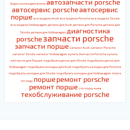
автозапчасти porsche
Эндоскопия двигателя
автосервис porsche
автосервис
порше
все модели Audi
все модели Porsche
все модели Skoda
все модели Volkswagen
детали для Audi
детали для Porsche
детали для
диагностика
Skoda
детали для Volkswagen
запчасти porsche
porsche
запчасти порше
каталог Audi
каталог Porsche
каталог Skoda
каталог Volkswagen
купить Запчасти Porsche
купить
запчасти для Порше
подобрать диски для Skoda
подобрать диски для
Volkswagen
подобрать колодки для Audi
подобрать колодки для Porsche
подобрать колодки для Skoda
подобрать колодки для Volkswagen
поиск
порше
ремонт porsche
по коду
ремонт порше
сто порш киев
техобслуживание porsche