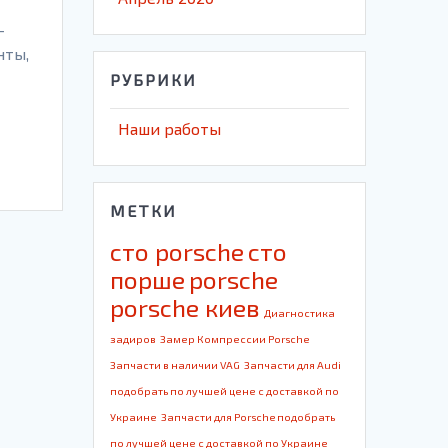
–
нты,
РУБРИКИ
Наши работы
МЕТКИ
cто porsche
cто
порше
porsche
porsche киев
Диагностика
задиров
Замер Компрессии Porsche
Запчасти в наличии VAG
Запчасти для Audi
подобрать по лучшей цене с доставкой по
Украине
Запчасти для Porsche подобрать
по лучшей цене с доставкой по Украине