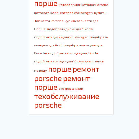
порше
каталог Audi
каталог Porsche
каталог Skoda
каталог Volkswagen
купить
Запчасти Porsche
купить запчасти для
Порше
подобрать диски для Skoda
подобрать диски для Volkswagen
подобрать
колодки для Audi
подобрать колодки для
Porsche
подобрать колодки для Skoda
подобрать колодки для Volkswagen
поиск
порше
ремонт
по коду
porsche
ремонт
порше
сто порш киев
техобслуживание
porsche