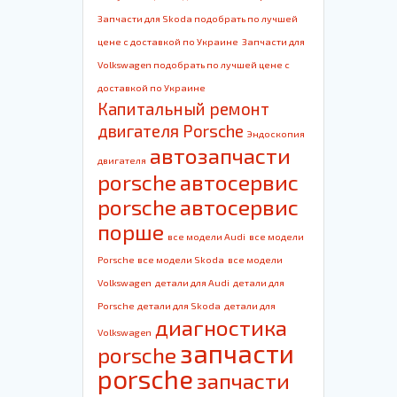
Запчасти для Skoda подобрать по лучшей
цене с доставкой по Украине
Запчасти для
Volkswagen подобрать по лучшей цене с
доставкой по Украине
Капитальный ремонт
двигателя Porsche
Эндоскопия
автозапчасти
двигателя
porsche
автосервис
porsche
автосервис
порше
все модели Audi
все модели
Porsche
все модели Skoda
все модели
Volkswagen
детали для Audi
детали для
Porsche
детали для Skoda
детали для
диагностика
Volkswagen
запчасти
porsche
porsche
запчасти