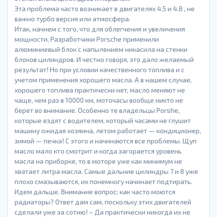
Эта проблема часто возникает в двигателях 4.5 и 4.8 , не
важно турбо версия или атмосфера.
Итак, начнем с того, что для облегчения и увеличения
мощности, Разработчики Porsche применили
алюминиевый блок с напылением никасила на стенки
блоков цилиндров. И честно говоря, это дало желаемый
результат! Но при условии качественного топлива и с
учетом применения хорошего масла. А в нашем случае,
хорошего топлива практически нет, масло меняют не
чаще, чем раз в 10000 км, моточасы вообще никто не
берет во внимание. Особенно те владельцы Porshe,
которые ездят с водителем, который часами не глушит
машину ожидая хозяина, летом работает — кондиционер,
зимой — печка! С этого и начинаются все проблемы. Щуп
масло мало кто смотрит и когда загорается уровень
масла на приборке, то в моторе уже как минимум не
хватает литра масла. Самые дальние цилиндры 7 и 8 уже
плохо смазываются, их понемногу начинает подтирать.
Идем дальше. Внимание вопрос: как часто моются
радиаторы? Ответ дам сам, поскольку этих двигателей
сделали уже за сотню! – Да практически никогда их не