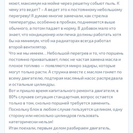
моют, максимум на мойке через решетку собьют пыль. К
чему это ведет? – А ведет это к постоянному небольшому
перегреву! Я думаю многие замечали, как стрелка
температуры, особенно в пробках, поднимается выше
обычного, а потом падает в норму. В добавок мало кто
знает, что кондиционер или печка должны работать хотя
бы на минимум, чтоб на радиаторах всегда работал
второй вентилятор.
Что же мы имеем… Небольшой перегрев и то, что поршень
постоянно прихватывает, плюс не частая замена масла и
плохое топливо — появляются микро задиры, которые
могут только расти. А стружка вместе с маслом гоняет по
всему двигателю, подтирая масляный насос распредвала
и остальные цилиндры.
Вот и пришло время капитального ремонта двигателя, в
80% случаев ситуация стандартная, вопрос остается
только в том, сколько поршней требуется заменить.
Поскольку блок в любом случае гильзуется целиком, одну
сторону или несколько цилиндров гильзовать
категорически нельзя!
Итак поехали, первым делом разбираем двигатель,