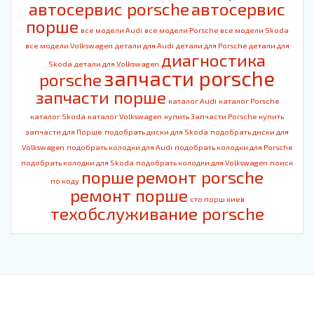
автосервис porsche
автосервис
порше
все модели Audi
все модели Porsche
все модели Skoda
все модели Volkswagen
детали для Audi
детали для Porsche
детали для
диагностика
Skoda
детали для Volkswagen
запчасти porsche
porsche
запчасти порше
каталог Audi
каталог Porsche
каталог Skoda
каталог Volkswagen
купить Запчасти Porsche
купить
запчасти для Порше
подобрать диски для Skoda
подобрать диски для
Volkswagen
подобрать колодки для Audi
подобрать колодки для Porsche
подобрать колодки для Skoda
подобрать колодки для Volkswagen
поиск
порше
ремонт porsche
по коду
ремонт порше
сто порш киев
техобслуживание porsche