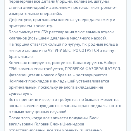
перемеряем все детали (поршни, коленвал, шатуны,
стенки цилиндров) и заполняем протокол «контрольно-
измерительных операций».
Дефектуем, приглашаем клиента, утверждаем смету и
приступаем к ремонту.
Блок гильзуется, ГБУ реставрация плюс замена втулок
клапанов (повышаем давление масляного насоса).
На поршня ставятся кольца по чугуну, т.к. родные кольца
мягкого сплава и по ЧУГУНУ БЫСТРО СОТРУТСЯ и начнут
брать масло.
Коленвал полируется, рихтуется, балансируется. Набор
ГРМ, замена если требуется, ПРОВЕРКА ФАЗОВРАЩАТЕЛЯ.
Фазовращатели нового образца – реставрируются.
Комплект прокладок и вкладышей устанавливается
оригинальный, поскольку аналога вкладышей не
существует.
Вот в принципе и все, что требуется, но бывают моменты,
когда в замене нуждаются клапана и распредвалы, но это
в самых запущенных случаях!
После того, когда все запчасти получены, Блок
загильзован, Головки Блока Цилиндров
отреставрированы, все эти моменты тщательно