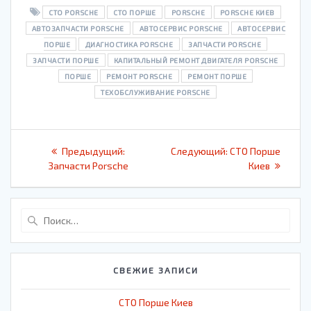
CТО PORSCHE
CТО ПОРШЕ
PORSCHE
PORSCHE КИЕВ
АВТОЗАПЧАСТИ PORSCHE
АВТОСЕРВИС PORSCHE
АВТОСЕРВИС
ПОРШЕ
ДИАГНОСТИКА PORSCHE
ЗАПЧАСТИ PORSCHE
ЗАПЧАСТИ ПОРШЕ
КАПИТАЛЬНЫЙ РЕМОНТ ДВИГАТЕЛЯ PORSCHE
ПОРШЕ
РЕМОНТ PORSCHE
РЕМОНТ ПОРШЕ
ТЕХОБСЛУЖИВАНИЕ PORSCHE
Навигация
Предыдущая
Следующая
Предыдущий:
Следующий:
СТО Порше
по
запись:
запись:
Запчасти Porsche
Киев
записям
Найти:
СВЕЖИЕ ЗАПИСИ
СТО Порше Киев