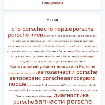
Наши работы
МЕТКИ
cто porsche
cто порше
porsche
porsche киев
Диагностика задиров
Замер Компрессии
Porsche
Запчасти в наличии VAG
Запчасти для Audi подобрать по
лучшей цене с доставкой по Украине
Запчасти для Porsche подобрать
по лучшей цене с доставкой по Украине
Запчасти для Skoda подобрать
по лучшей цене с доставкой по Украине
Запчасти для Volkswagen
подобрать по лучшей цене с доставкой по Украине
Капитальный ремонт двигателя Porsche
автозапчасти porsche
Эндоскопия двигателя
автосервис porsche
автосервис
порше
все модели Audi
все модели Porsche
все модели Skoda
все модели Volkswagen
детали для Audi
детали для Porsche
детали для
диагностика
Skoda
детали для Volkswagen
запчасти porsche
porsche