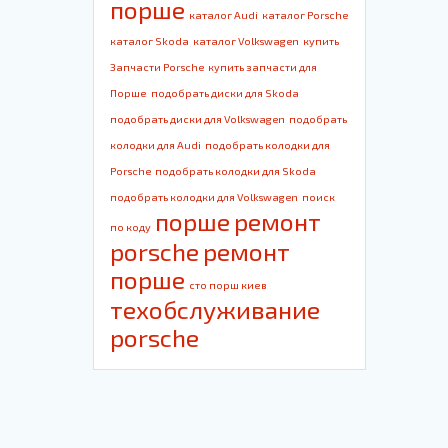
порше
каталог Audi
каталог Porsche
каталог Skoda
каталог Volkswagen
купить
Запчасти Porsche
купить запчасти для
Порше
подобрать диски для Skoda
подобрать диски для Volkswagen
подобрать
колодки для Audi
подобрать колодки для
Porsche
подобрать колодки для Skoda
подобрать колодки для Volkswagen
поиск
порше
ремонт
по коду
porsche
ремонт
порше
сто порш киев
техобслуживание
porsche