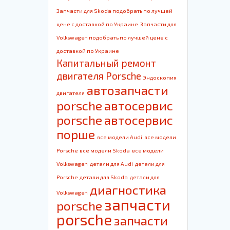
Запчасти для Skoda подобрать по лучшей
цене с доставкой по Украине
Запчасти для
Volkswagen подобрать по лучшей цене с
доставкой по Украине
Капитальный ремонт
двигателя Porsche
Эндоскопия
автозапчасти
двигателя
porsche
автосервис
porsche
автосервис
порше
все модели Audi
все модели
Porsche
все модели Skoda
все модели
Volkswagen
детали для Audi
детали для
Porsche
детали для Skoda
детали для
диагностика
Volkswagen
запчасти
porsche
porsche
запчасти