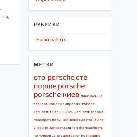
–
нты,
РУБРИКИ
Наши работы
МЕТКИ
cто porsche
cто
порше
porsche
porsche киев
Диагностика
задиров
Замер Компрессии Porsche
Запчасти в наличии VAG
Запчасти для Audi
подобрать по лучшей цене с доставкой по
Украине
Запчасти для Porsche подобрать
по лучшей цене с доставкой по Украине