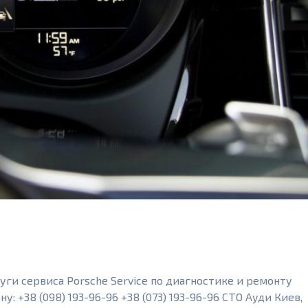
уги сервиса Porsche Service по диагностике и ремонту
: +38 (098) 193-96-96 +38 (073) 193-96-96 СТО Ауди Киев,