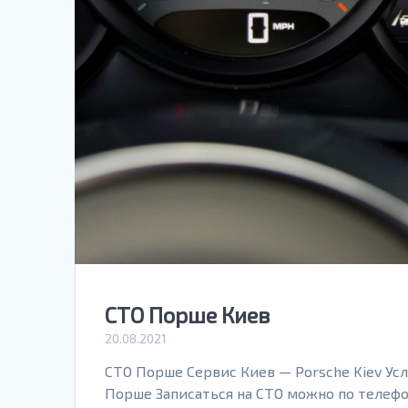
СТО Порше Киев
20.08.2021
СТО Порше Сервис Киев — Porsche Kiev Усл
Порше Записаться на СТО можно по телефону