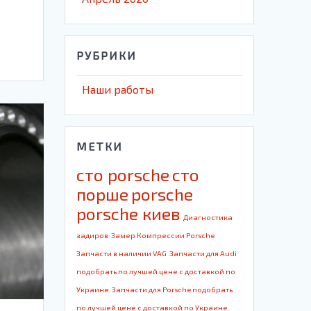
о
РУБРИКИ
Наши работы
МЕТКИ
cто porsche
cто
порше
porsche
porsche киев
Диагностика
задиров
Замер Компрессии Porsche
Запчасти в наличии VAG
Запчасти для Audi
подобрать по лучшей цене с доставкой по
Украине
Запчасти для Porsche подобрать
по лучшей цене с доставкой по Украине