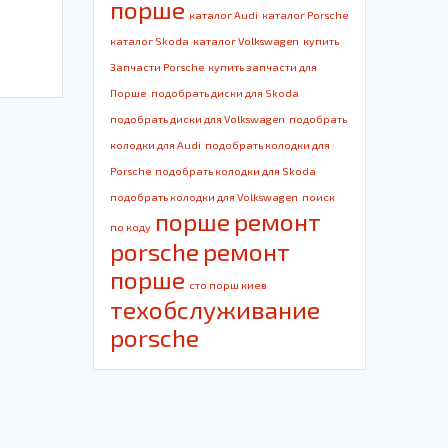
порше
каталог Audi
каталог Porsche
каталог Skoda
каталог Volkswagen
купить
Запчасти Porsche
купить запчасти для
Порше
подобрать диски для Skoda
подобрать диски для Volkswagen
подобрать
колодки для Audi
подобрать колодки для
Porsche
подобрать колодки для Skoda
подобрать колодки для Volkswagen
поиск
порше
ремонт
по коду
porsche
ремонт
порше
сто порш киев
техобслуживание
porsche