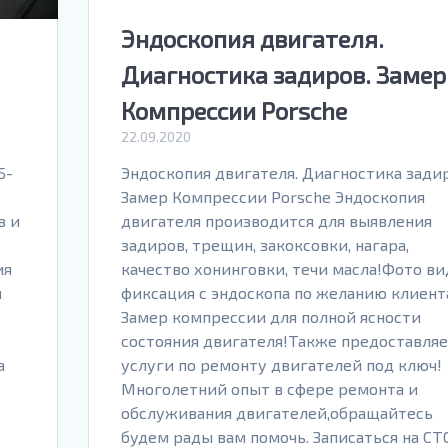
Эндоскопия двигателя.
Диагностика задиров. Замер
Компрессии Porsche
22.09.2020
5-
Эндоскопия двигателя. Диагностика задир
Замер Компрессии Porsche Эндоскопия
в и
двигателя производится для выявления
задиров, трещин, закоксовки, нагара,
ия
качество хонинговки, течи масла!Фото ви
я
фиксация с эндоскопа по желанию клиент
Замер компрессии для полной ясности
состояния двигателя!Также предоставля
а
услуги по ремонту двигателей под ключ!
Многолетний опыт в сфере ремонта и
обслуживания двигателей,обращайтесь
будем рады вам помочь. Записаться на СТ