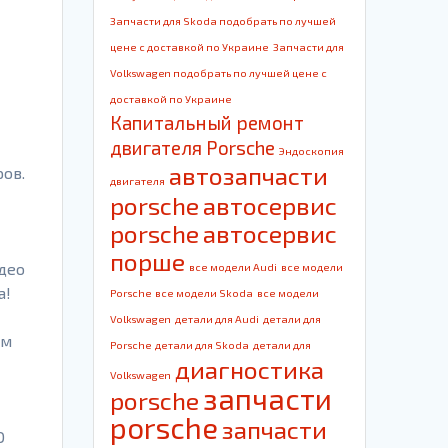
Запчасти для Skoda подобрать по лучшей
цене с доставкой по Украине
Запчасти для
Volkswagen подобрать по лучшей цене с
доставкой по Украине
Капитальный ремонт
двигателя Porsche
Эндоскопия
автозапчасти
ов.
двигателя
porsche
автосервис
porsche
автосервис
порше
део
все модели Audi
все модели
а!
Porsche
все модели Skoda
все модели
Volkswagen
детали для Audi
детали для
ем
Porsche
детали для Skoda
детали для
диагностика
Volkswagen
запчасти
porsche
porsche
запчасти
О