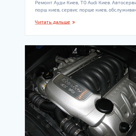
Ремонт Ауди Киев, ТО Audi Киев. Автосерви
порш киев, сервис порше киев, обслужив
Читать дальше