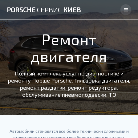
Skip
PORSCHE
СЕРВИС
КИЕВ
to
content
Ремонт
двигателя
Полный комплекс услуг по диагностике и
ремонту Порше Porsche. Гильзовка двигателя,
ремонт раздатки, ремонт редуктора,
обслуживание пневмоподвески, ТО
Автомобили становятся все более технически сложными и
ставят перед мастерскими все более сложные задачи.