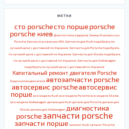
МЕТКИ
cто porsche
cто порше
porsche
porsche киев
Диагностика задиров
Замер Компрессии
Porsche
Запчасти в наличии VAG
Запчасти для Audi подобрать по
лучшей цене с доставкой по Украине
Запчасти для Porsche подобрать
по лучшей цене с доставкой по Украине
Запчасти для Skoda подобрать
по лучшей цене с доставкой по Украине
Запчасти для Volkswagen
подобрать по лучшей цене с доставкой по Украине
Капитальный ремонт двигателя Porsche
автозапчасти porsche
Эндоскопия двигателя
автосервис porsche
автосервис
порше
все модели Audi
все модели Porsche
все модели Skoda
все модели Volkswagen
детали для Audi
детали для Porsche
детали для
диагностика
Skoda
детали для Volkswagen
запчасти porsche
porsche
запчасти порше
каталог Audi
каталог Porsche