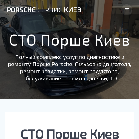
Skip
PORSCHE
СЕРВИС
КИЕВ
to
content
СТО Порше Киев
Полный комплекс услуг по диагностике и
ремонту Порше Porsche. Гильзовка двигателя,
ремонт раздатки, ремонт редуктора,
обслуживание пневмоподвески, ТО
СТО Порше Киев