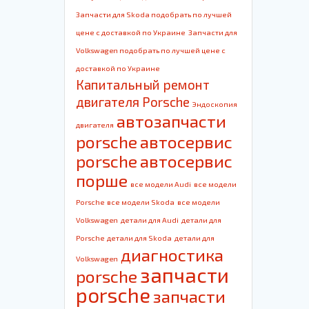
Запчасти для Skoda подобрать по лучшей
цене с доставкой по Украине
Запчасти для
Volkswagen подобрать по лучшей цене с
доставкой по Украине
Капитальный ремонт
двигателя Porsche
Эндоскопия
автозапчасти
двигателя
porsche
автосервис
porsche
автосервис
порше
все модели Audi
все модели
Porsche
все модели Skoda
все модели
Volkswagen
детали для Audi
детали для
Porsche
детали для Skoda
детали для
диагностика
Volkswagen
запчасти
porsche
porsche
запчасти