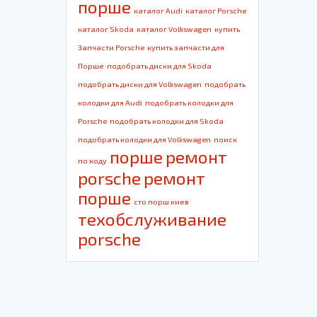
порше
каталог Audi
каталог Porsche
каталог Skoda
каталог Volkswagen
купить
Запчасти Porsche
купить запчасти для
Порше
подобрать диски для Skoda
подобрать диски для Volkswagen
подобрать
колодки для Audi
подобрать колодки для
Porsche
подобрать колодки для Skoda
подобрать колодки для Volkswagen
поиск
порше
ремонт
по коду
porsche
ремонт
порше
сто порш киев
техобслуживание
porsche