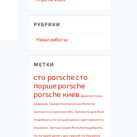
РУБРИКИ
Наши работы
МЕТКИ
cто porsche
cто
порше
porsche
porsche киев
Диагностика
задиров
Замер Компрессии Porsche
Запчасти в наличии VAG
Запчасти для Audi
подобрать по лучшей цене с доставкой по
Украине
Запчасти для Porsche подобрать
по лучшей цене с доставкой по Украине