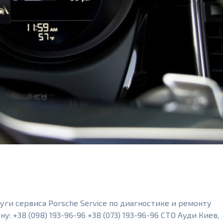
уги сервиса Porsche Service по диагностике и ремонту
: +38 (098) 193-96-96 +38 (073) 193-96-96 СТО Ауди Киев,