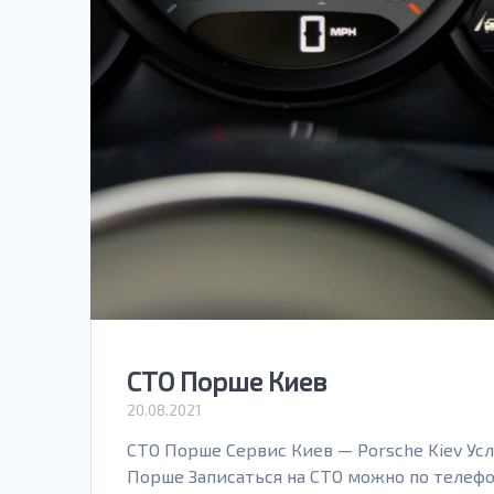
СТО Порше Киев
20.08.2021
СТО Порше Сервис Киев — Porsche Kiev Усл
Порше Записаться на СТО можно по телефону