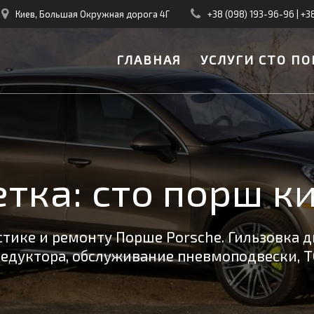
Киев, Большая Окружная дорога 4Г
+38 (098) 193-96-96
|
+3
ГЛАВНАЯ
УСЛУГИ СТО ПО
тка:
сто порш к
тике и ремонту Порше Porsche. Гильзовка д
редуктора, обслуживание пневмоподвески, Т