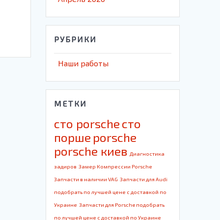
о
РУБРИКИ
Наши работы
МЕТКИ
cто porsche
cто
порше
porsche
porsche киев
Диагностика
задиров
Замер Компрессии Porsche
Запчасти в наличии VAG
Запчасти для Audi
подобрать по лучшей цене с доставкой по
Украине
Запчасти для Porsche подобрать
по лучшей цене с доставкой по Украине