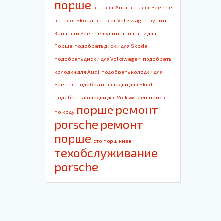
порше
каталог Audi
каталог Porsche
каталог Skoda
каталог Volkswagen
купить
Запчасти Porsche
купить запчасти для
Порше
подобрать диски для Skoda
подобрать диски для Volkswagen
подобрать
колодки для Audi
подобрать колодки для
Porsche
подобрать колодки для Skoda
подобрать колодки для Volkswagen
поиск
порше
ремонт
по коду
porsche
ремонт
порше
сто порш киев
техобслуживание
porsche