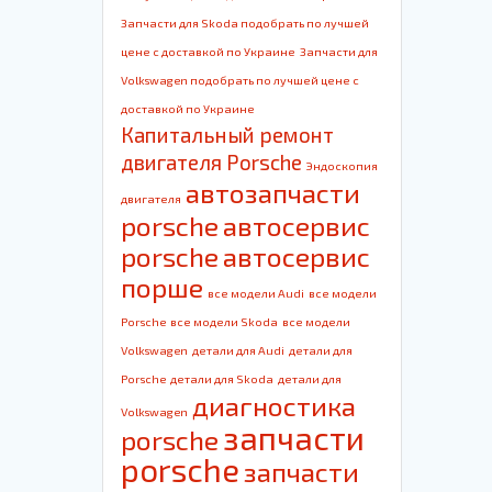
Запчасти для Skoda подобрать по лучшей
цене с доставкой по Украине
Запчасти для
Volkswagen подобрать по лучшей цене с
доставкой по Украине
Капитальный ремонт
двигателя Porsche
Эндоскопия
автозапчасти
двигателя
porsche
автосервис
porsche
автосервис
порше
все модели Audi
все модели
Porsche
все модели Skoda
все модели
Volkswagen
детали для Audi
детали для
Porsche
детали для Skoda
детали для
диагностика
Volkswagen
запчасти
porsche
porsche
запчасти