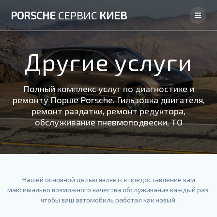
Skip
PORSCHE
СЕРВИС
КИЕВ
to
content
Другие услуги
Полный комплекс услуг по диагностике и
ремонту Порше Porsche. Гильзовка двигателя,
ремонт раздатки, ремонт редуктора,
обслуживание пневмоподвески, ТО
Нашей основной целью является предоставление вам
максимально возможного качества обслуживания каждый раз,
чтобы ваш автомобиль работал как новый.