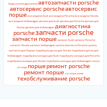
автозапчасти porsche
Эндоскопия двигателя
автосервис porsche
автосервис
порше
все модели Audi
все модели Porsche
все модели Skoda
все модели Volkswagen
детали для Audi
детали для Porsche
детали для
диагностика
Skoda
детали для Volkswagen
запчасти porsche
porsche
запчасти порше
каталог Audi
каталог Porsche
каталог Skoda
каталог Volkswagen
купить Запчасти Porsche
купить
запчасти для Порше
подобрать диски для Skoda
подобрать диски для
Volkswagen
подобрать колодки для Audi
подобрать колодки для Porsche
подобрать колодки для Skoda
подобрать колодки для Volkswagen
поиск
порше
ремонт porsche
по коду
ремонт порше
сто порш киев
техобслуживание porsche