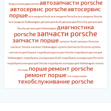
автозапчасти porsche
Эндоскопия двигателя
автосервис porsche
автосервис
порше
все модели Audi
все модели Porsche
все модели Skoda
все модели Volkswagen
детали для Audi
детали для Porsche
детали для
диагностика
Skoda
детали для Volkswagen
запчасти porsche
porsche
запчасти порше
каталог Audi
каталог Porsche
каталог Skoda
каталог Volkswagen
купить Запчасти Porsche
купить
запчасти для Порше
подобрать диски для Skoda
подобрать диски для
Volkswagen
подобрать колодки для Audi
подобрать колодки для Porsche
подобрать колодки для Skoda
подобрать колодки для Volkswagen
поиск
порше
ремонт porsche
по коду
ремонт порше
сто порш киев
техобслуживание porsche